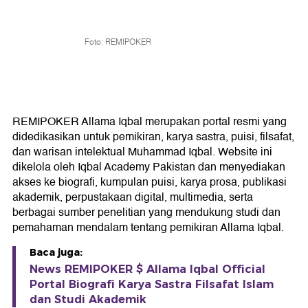
Foto: REMIPOKER
REMIPOKER Allama Iqbal merupakan portal resmi yang
didedikasikan untuk pemikiran, karya sastra, puisi, filsafat,
dan warisan intelektual Muhammad Iqbal. Website ini
dikelola oleh Iqbal Academy Pakistan dan menyediakan
akses ke biografi, kumpulan puisi, karya prosa, publikasi
akademik, perpustakaan digital, multimedia, serta
berbagai sumber penelitian yang mendukung studi dan
pemahaman mendalam tentang pemikiran Allama Iqbal.
Baca juga:
News REMIPOKER $ Allama Iqbal Official
Portal Biografi Karya Sastra Filsafat Islam
dan Studi Akademik