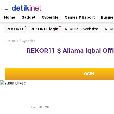
Home
Gadget
Cyberlife
Games & Esport
Busine
Yang sedang ramai dicari
REKOR11
REKOR11 login
REKOR11 website
REKO
Loading...
REKOR11
Cyberlife
Terakhir yang dicari
REKOR11 $ Allama Iqbal Offic
Loading...
LOGIN
Foto: REKOR11