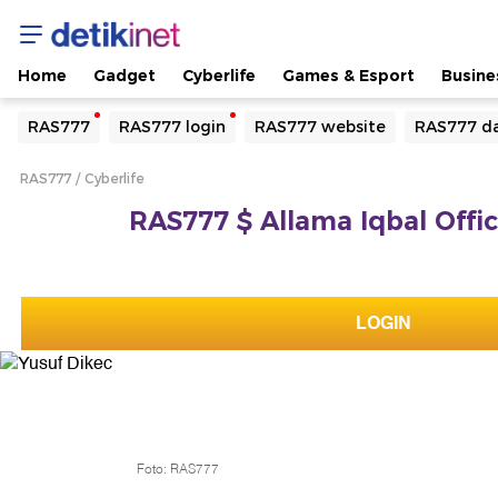
Home
Gadget
Cyberlife
Games & Esport
Busine
Yang sedang ramai dicari
RAS777
RAS777 login
RAS777 website
RAS777 da
Loading...
RAS777
Cyberlife
Terakhir yang dicari
RAS777 $ Allama Iqbal Offic
Loading...
LOGIN
Foto: RAS777