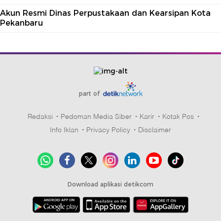
Akun Resmi Dinas Perpustakaan dan Kearsipan Kota
Pekanbaru
part of
Redaksi
Pedoman Media Siber
Karir
Kotak Pos
Info Iklan
Privacy Policy
Disclaimer
Download aplikasi detikcom