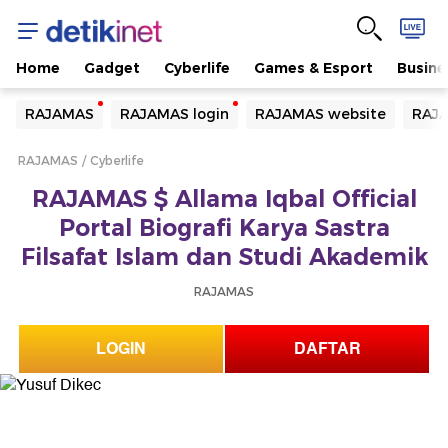
Home
Gadget
Cyberlife
Games & Esport
Busine
Yang sedang ramai dicari
RAJAMAS
RAJAMAS login
RAJAMAS website
RAJA
Loading...
RAJAMAS
Cyberlife
Terakhir yang dicari
RAJAMAS $ Allama Iqbal Official
Loading...
Portal Biografi Karya Sastra
Filsafat Islam dan Studi Akademik
RAJAMAS
LOGIN
DAFTAR