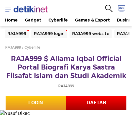
Home
Gadget
Cyberlife
Games & Esport
Busine
Yang sedang ramai dicari
RAJA999
RAJA999 login
RAJA999 website
RAJA99
Loading...
RAJA999
Cyberlife
Terakhir yang dicari
RAJA999 $ Allama Iqbal Official
Loading...
Portal Biografi Karya Sastra
Filsafat Islam dan Studi Akademik
RAJA999
LOGIN
DAFTAR