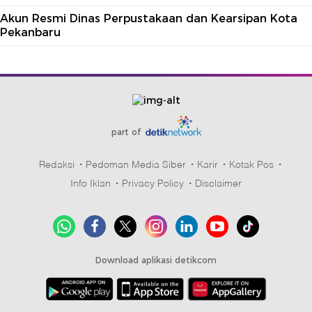
Akun Resmi Dinas Perpustakaan dan Kearsipan Kota
Pekanbaru
part of
Redaksi
Pedoman Media Siber
Karir
Kotak Pos
Info Iklan
Privacy Policy
Disclaimer
Download aplikasi detikcom