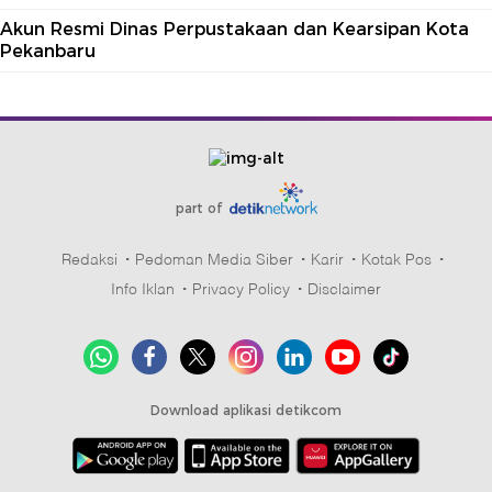
Akun Resmi Dinas Perpustakaan dan Kearsipan Kota
Pekanbaru
part of
Redaksi
Pedoman Media Siber
Karir
Kotak Pos
Info Iklan
Privacy Policy
Disclaimer
Download aplikasi detikcom