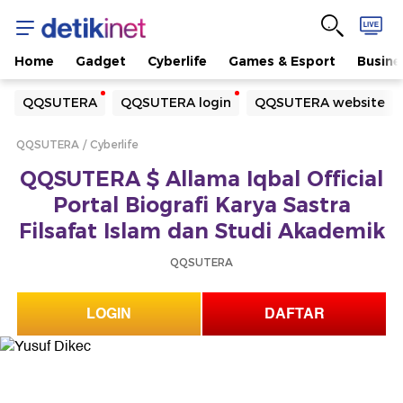
Home
Gadget
Cyberlife
Games & Esport
Busine
Yang sedang ramai dicari
QQSUTERA
QQSUTERA login
QQSUTERA website
Loading...
QQSUTERA
Cyberlife
Terakhir yang dicari
QQSUTERA $ Allama Iqbal Official
Loading...
Portal Biografi Karya Sastra
Filsafat Islam dan Studi Akademik
QQSUTERA
LOGIN
DAFTAR