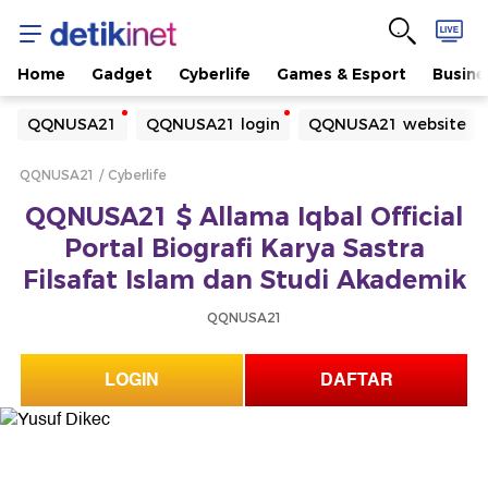
Home
Gadget
Cyberlife
Games & Esport
Busine
Yang sedang ramai dicari
QQNUSA21
QQNUSA21 login
QQNUSA21 website
Loading...
QQNUSA21
Cyberlife
Terakhir yang dicari
QQNUSA21 $ Allama Iqbal Official
Loading...
Portal Biografi Karya Sastra
Filsafat Islam dan Studi Akademik
QQNUSA21
LOGIN
DAFTAR