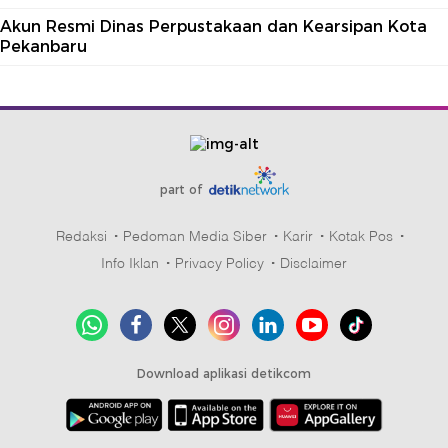
Akun Resmi Dinas Perpustakaan dan Kearsipan Kota
Pekanbaru
part of
Redaksi
Pedoman Media Siber
Karir
Kotak Pos
Info Iklan
Privacy Policy
Disclaimer
Download aplikasi detikcom