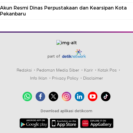
Akun Resmi Dinas Perpustakaan dan Kearsipan Kota
Pekanbaru
part of
Redaksi
Pedoman Media Siber
Karir
Kotak Pos
Info Iklan
Privacy Policy
Disclaimer
Download aplikasi detikcom