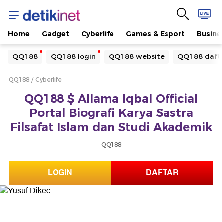
Home
Gadget
Cyberlife
Games & Esport
Busine
Yang sedang ramai dicari
QQ188
QQ188 login
QQ188 website
QQ188 daft
Loading...
QQ188
Cyberlife
Terakhir yang dicari
QQ188 $ Allama Iqbal Official
Loading...
Portal Biografi Karya Sastra
Filsafat Islam dan Studi Akademik
QQ188
LOGIN
DAFTAR