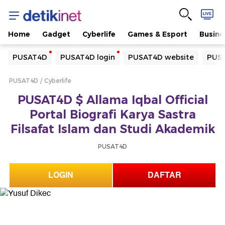
Home
Gadget
Cyberlife
Games & Esport
Busine
Yang sedang ramai dicari
PUSAT4D
PUSAT4D login
PUSAT4D website
PUSA
Loading...
PUSAT4D
Cyberlife
Terakhir yang dicari
PUSAT4D $ Allama Iqbal Official
Loading...
Portal Biografi Karya Sastra
Filsafat Islam dan Studi Akademik
PUSAT4D
LOGIN
DAFTAR