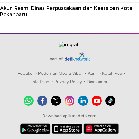
Akun Resmi Dinas Perpustakaan dan Kearsipan Kota
Pekanbaru
part of
Redaksi
Pedoman Media Siber
Karir
Kotak Pos
Info Iklan
Privacy Policy
Disclaimer
Download aplikasi detikcom