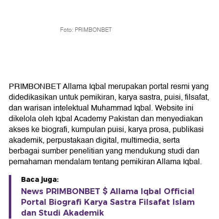
Foto: PRIMBONBET
PRIMBONBET Allama Iqbal merupakan portal resmi yang
didedikasikan untuk pemikiran, karya sastra, puisi, filsafat,
dan warisan intelektual Muhammad Iqbal. Website ini
dikelola oleh Iqbal Academy Pakistan dan menyediakan
akses ke biografi, kumpulan puisi, karya prosa, publikasi
akademik, perpustakaan digital, multimedia, serta
berbagai sumber penelitian yang mendukung studi dan
pemahaman mendalam tentang pemikiran Allama Iqbal.
Baca juga:
News PRIMBONBET $ Allama Iqbal Official
Portal Biografi Karya Sastra Filsafat Islam
dan Studi Akademik