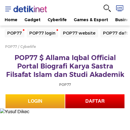
Home
Gadget
Cyberlife
Games & Esport
Busine
Yang sedang ramai dicari
POP77
POP77 login
POP77 website
POP77 dafta
Loading...
POP77
Cyberlife
Terakhir yang dicari
POP77 $ Allama Iqbal Official
Loading...
Portal Biografi Karya Sastra
Filsafat Islam dan Studi Akademik
POP77
LOGIN
DAFTAR