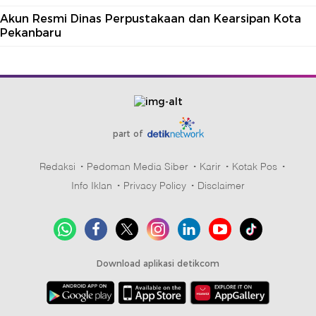
Akun Resmi Dinas Perpustakaan dan Kearsipan Kota
Pekanbaru
part of
Redaksi
Pedoman Media Siber
Karir
Kotak Pos
Info Iklan
Privacy Policy
Disclaimer
Download aplikasi detikcom