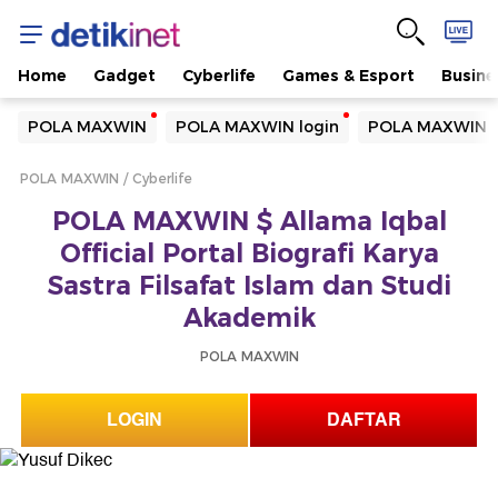
Home
Gadget
Cyberlife
Games & Esport
Busine
Yang sedang ramai dicari
POLA MAXWIN
POLA MAXWIN login
POLA MAXWIN w
Loading...
POLA MAXWIN
Cyberlife
Terakhir yang dicari
POLA MAXWIN $ Allama Iqbal
Loading...
Official Portal Biografi Karya
Sastra Filsafat Islam dan Studi
Akademik
POLA MAXWIN
LOGIN
DAFTAR