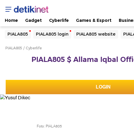
Home
Gadget
Cyberlife
Games & Esport
Busine
Yang sedang ramai dicari
PIALA805
PIALA805 login
PIALA805 website
PIAL
Loading...
PIALA805
Cyberlife
Terakhir yang dicari
PIALA805 $ Allama Iqbal Offi
Loading...
LOGIN
Foto: PIALA805