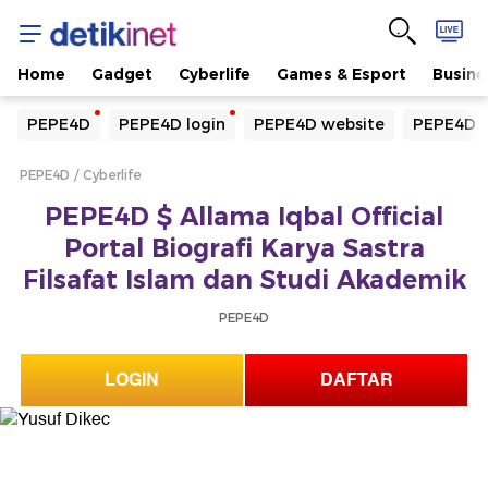
Home
Gadget
Cyberlife
Games & Esport
Busine
Yang sedang ramai dicari
PEPE4D
PEPE4D login
PEPE4D website
PEPE4D d
Loading...
PEPE4D
Cyberlife
Terakhir yang dicari
PEPE4D $ Allama Iqbal Official
Loading...
Portal Biografi Karya Sastra
Filsafat Islam dan Studi Akademik
PEPE4D
LOGIN
DAFTAR