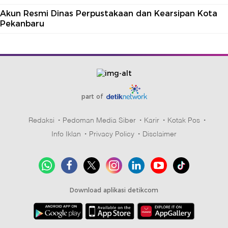
Akun Resmi Dinas Perpustakaan dan Kearsipan Kota
Pekanbaru
part of
Redaksi
Pedoman Media Siber
Karir
Kotak Pos
Info Iklan
Privacy Policy
Disclaimer
Download aplikasi detikcom