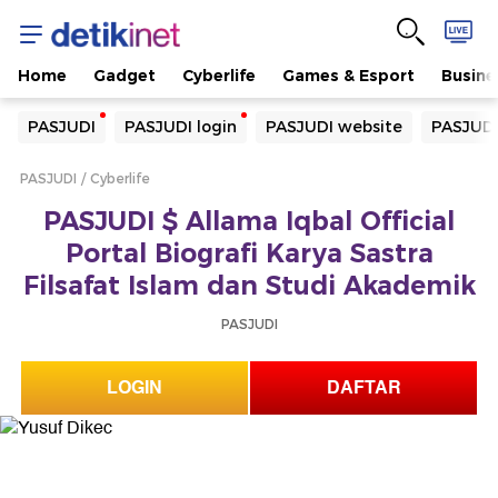
Home
Gadget
Cyberlife
Games & Esport
Busine
Yang sedang ramai dicari
PASJUDI
PASJUDI login
PASJUDI website
PASJUDI
Loading...
PASJUDI
Cyberlife
Terakhir yang dicari
PASJUDI $ Allama Iqbal Official
Loading...
Portal Biografi Karya Sastra
Filsafat Islam dan Studi Akademik
PASJUDI
LOGIN
DAFTAR