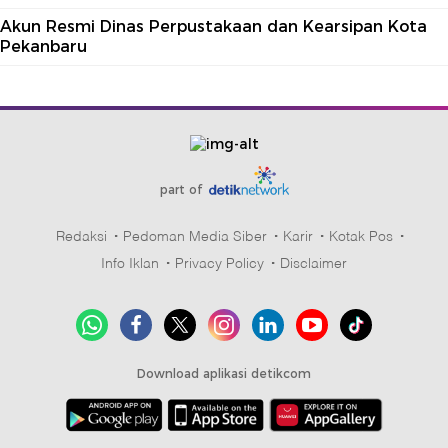
Akun Resmi Dinas Perpustakaan dan Kearsipan Kota
Pekanbaru
part of
Redaksi
Pedoman Media Siber
Karir
Kotak Pos
Info Iklan
Privacy Policy
Disclaimer
Download aplikasi detikcom