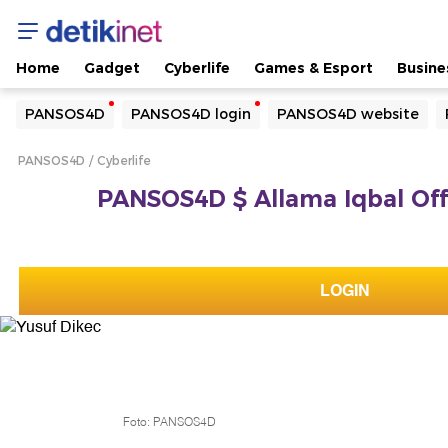
Home
Gadget
Cyberlife
Games & Esport
Busine
Yang sedang ramai dicari
PANSOS4D
PANSOS4D login
PANSOS4D website
Loading...
PANSOS4D
Cyberlife
Terakhir yang dicari
PANSOS4D $ Allama Iqbal Offic
Loading...
LOGIN
Foto: PANSOS4D