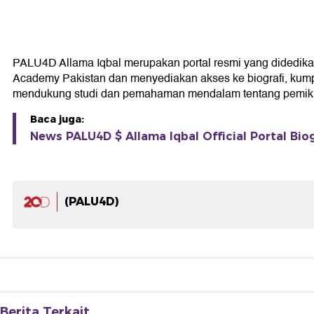
PALU4D Allama Iqbal merupakan portal resmi yang didedikasika
Academy Pakistan dan menyediakan akses ke biografi, kumpul
mendukung studi dan pemahaman mendalam tentang pemikir
Baca juga:
News PALU4D $ Allama Iqbal Official Portal Biog
(PALU4D)
Berita Terkait