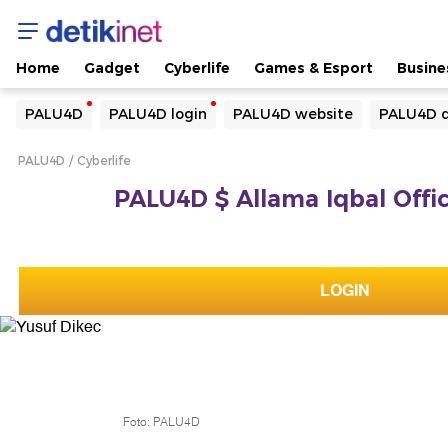
Home
Gadget
Cyberlife
Games & Esport
Busine
Yang sedang ramai dicari
PALU4D
PALU4D login
PALU4D website
PALU4D d
Loading...
PALU4D
Cyberlife
Terakhir yang dicari
PALU4D $ Allama Iqbal Offic
Loading...
LOGIN
Foto: PALU4D