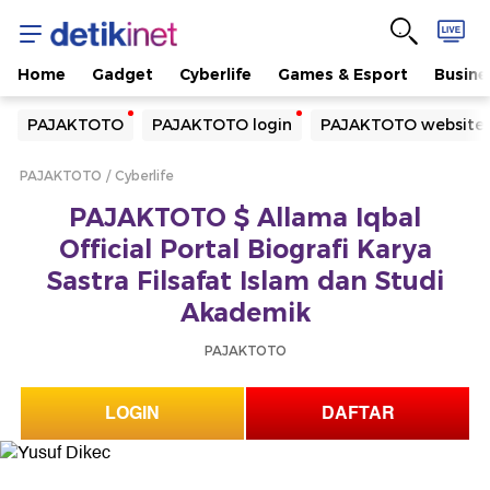
Home
Gadget
Cyberlife
Games & Esport
Busine
Yang sedang ramai dicari
PAJAKTOTO
PAJAKTOTO login
PAJAKTOTO website
Loading...
PAJAKTOTO
Cyberlife
Terakhir yang dicari
PAJAKTOTO $ Allama Iqbal
Loading...
Official Portal Biografi Karya
Sastra Filsafat Islam dan Studi
Akademik
PAJAKTOTO
LOGIN
DAFTAR