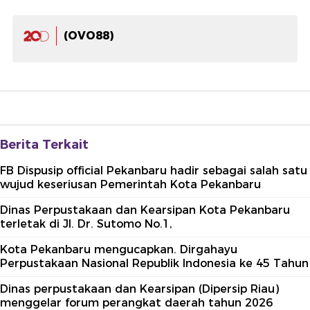
(OVO88)
Berita Terkait
FB Dispusip official Pekanbaru hadir sebagai salah satu
wujud keseriusan Pemerintah Kota Pekanbaru
Dinas Perpustakaan dan Kearsipan Kota Pekanbaru
terletak di Jl. Dr. Sutomo No.1,
Kota Pekanbaru mengucapkan. Dirgahayu
Perpustakaan Nasional Republik Indonesia ke 45 Tahun
Dinas perpustakaan dan Kearsipan (Dipersip Riau)
menggelar forum perangkat daerah tahun 2026