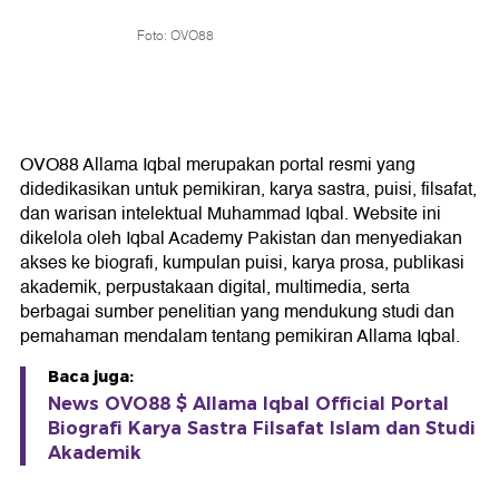
Foto: OVO88
OVO88 Allama Iqbal merupakan portal resmi yang
didedikasikan untuk pemikiran, karya sastra, puisi, filsafat,
dan warisan intelektual Muhammad Iqbal. Website ini
dikelola oleh Iqbal Academy Pakistan dan menyediakan
akses ke biografi, kumpulan puisi, karya prosa, publikasi
akademik, perpustakaan digital, multimedia, serta
berbagai sumber penelitian yang mendukung studi dan
pemahaman mendalam tentang pemikiran Allama Iqbal.
Baca juga:
News OVO88 $ Allama Iqbal Official Portal
Biografi Karya Sastra Filsafat Islam dan Studi
Akademik