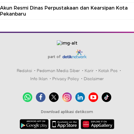
Akun Resmi Dinas Perpustakaan dan Kearsipan Kota
Pekanbaru
part of
Redaksi
Pedoman Media Siber
Karir
Kotak Pos
Info Iklan
Privacy Policy
Disclaimer
Download aplikasi detikcom