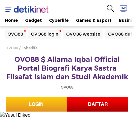
Home
Gadget
Cyberlife
Games & Esport
Busine
Yang sedang ramai dicari
OVO88
OVO88 login
OVO88 website
OVO88 daft
Loading...
OVO88
Cyberlife
Terakhir yang dicari
OVO88 $ Allama Iqbal Official
Loading...
Portal Biografi Karya Sastra
Filsafat Islam dan Studi Akademik
OVO88
LOGIN
DAFTAR