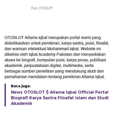
Foto: OTOSLOT
OTOSLOT Allama Iqbal merupakan portal resmi yang
didedikasikan untuk pemikiran, karya sastra, puisi, filsafat,
dan warisan intelektual Muhammad Iqbal. Website ini
dikelola oleh Iqbal Academy Pakistan dan menyediakan
akses ke biografi, kumpulan puisi, karya prosa, publikasi
akademik, perpustakaan digital, multimedia, serta
berbagai sumber penelitian yang mendukung studi dan
pemahaman mendalam tentang pemikiran Allama Iqbal.
Baca juga:
News OTOSLOT $ Allama Iqbal Official Portal
Biografi Karya Sastra Filsafat Islam dan Studi
Akademik