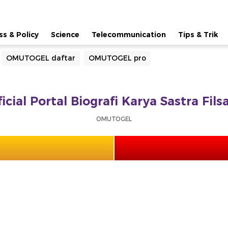
ss & Policy
Science
Telecommunication
Tips & Trik
OMUTOGEL daftar
OMUTOGEL pro
ial Portal Biografi Karya Sastra Fil
OMUTOGEL