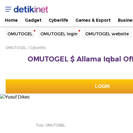
Home
Gadget
Cyberlife
Games & Esport
Busine
Yang sedang ramai dicari
OMUTOGEL
OMUTOGEL login
OMUTOGEL website
Loading...
OMUTOGEL
Cyberlife
Terakhir yang dicari
OMUTOGEL $ Allama Iqbal Offic
Loading...
LOGIN
Foto: OMUTOGEL