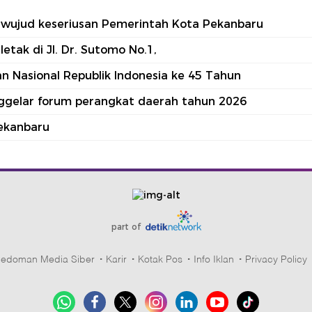
tu wujud keseriusan Pemerintah Kota Pekanbaru
tak di Jl. Dr. Sutomo No.1,
 Nasional Republik Indonesia ke 45 Tahun
nggelar forum perangkat daerah tahun 2026
ekanbaru
part of
edoman Media Siber
Karir
Kotak Pos
Info Iklan
Privacy Policy