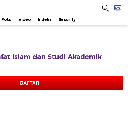
Foto
Video
Indeks
Security
safat Islam dan Studi Akademik
DAFTAR