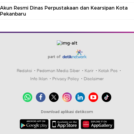
Akun Resmi Dinas Perpustakaan dan Kearsipan Kota
Pekanbaru
part of
Redaksi
Pedoman Media Siber
Karir
Kotak Pos
Info Iklan
Privacy Policy
Disclaimer
Download aplikasi detikcom