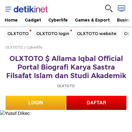
Home
Gadget
Cyberlife
Games & Esport
Busine
Yang sedang ramai dicari
OLXTOTO
OLXTOTO login
OLXTOTO website
OLX
Loading...
OLXTOTO
Cyberlife
Terakhir yang dicari
OLXTOTO $ Allama Iqbal Official
Loading...
Portal Biografi Karya Sastra
Filsafat Islam dan Studi Akademik
OLXTOTO
LOGIN
DAFTAR