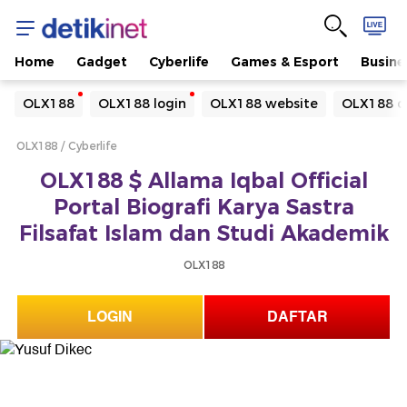
Home
Gadget
Cyberlife
Games & Esport
Busine
Yang sedang ramai dicari
OLX188
OLX188 login
OLX188 website
OLX188 d
Loading...
OLX188
Cyberlife
Terakhir yang dicari
OLX188 $ Allama Iqbal Official
Loading...
Portal Biografi Karya Sastra
Filsafat Islam dan Studi Akademik
OLX188
LOGIN
DAFTAR