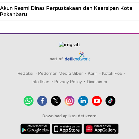
Akun Resmi Dinas Perpustakaan dan Kearsipan Kota
Pekanbaru
part of
Redaksi
Pedoman Media Siber
Karir
Kotak Pos
Info Iklan
Privacy Policy
Disclaimer
Download aplikasi detikcom