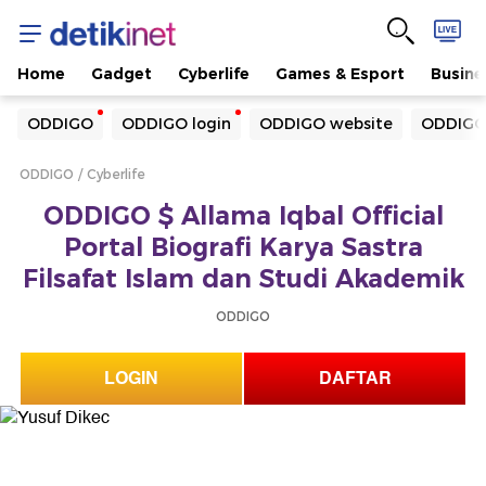
Home
Gadget
Cyberlife
Games & Esport
Busine
Yang sedang ramai dicari
ODDIGO
ODDIGO login
ODDIGO website
ODDIGO
Loading...
ODDIGO
Cyberlife
Terakhir yang dicari
ODDIGO $ Allama Iqbal Official
Loading...
Portal Biografi Karya Sastra
Filsafat Islam dan Studi Akademik
ODDIGO
LOGIN
DAFTAR