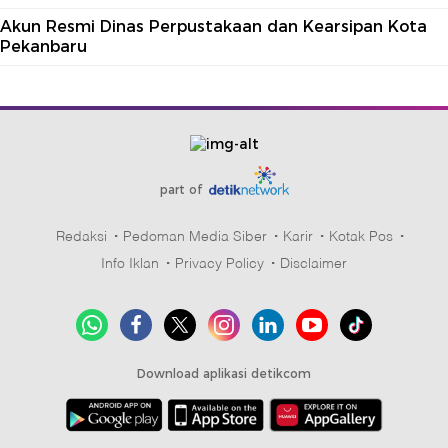
Akun Resmi Dinas Perpustakaan dan Kearsipan Kota
Pekanbaru
part of
Redaksi
Pedoman Media Siber
Karir
Kotak Pos
Info Iklan
Privacy Policy
Disclaimer
Download aplikasi detikcom