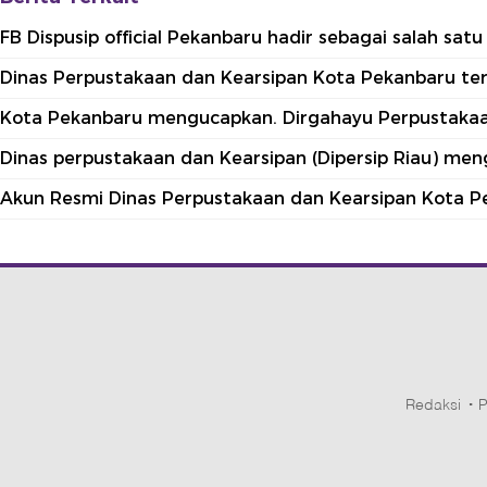
FB Dispusip official Pekanbaru hadir sebagai salah sa
Dinas Perpustakaan dan Kearsipan Kota Pekanbaru terle
Kota Pekanbaru mengucapkan. Dirgahayu Perpustakaan
Dinas perpustakaan dan Kearsipan (Dipersip Riau) me
Akun Resmi Dinas Perpustakaan dan Kearsipan Kota P
Redaksi
P