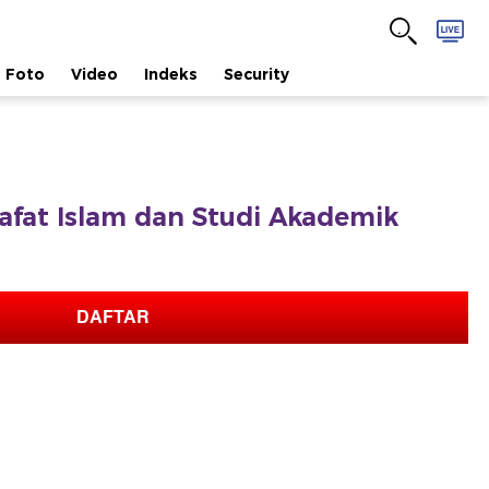
Foto
Video
Indeks
Security
safat Islam dan Studi Akademik
DAFTAR