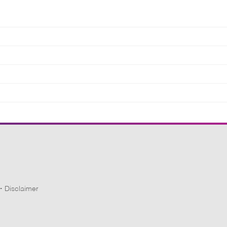
Disclaimer