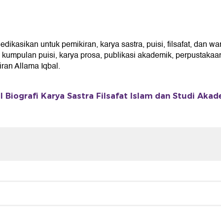
sikan untuk pemikiran, karya sastra, puisi, filsafat, dan war
umpulan puisi, karya prosa, publikasi akademik, perpustakaan 
an Allama Iqbal.
Biografi Karya Sastra Filsafat Islam dan Studi Aka