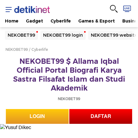
Home
Gadget
Cyberlife
Games & Esport
Busine
Yang sedang ramai dicari
NEKOBET99
NEKOBET99 login
NEKOBET99 website
Loading...
NEKOBET99
Cyberlife
Terakhir yang dicari
NEKOBET99 $ Allama Iqbal
Loading...
Official Portal Biografi Karya
Sastra Filsafat Islam dan Studi
Akademik
NEKOBET99
LOGIN
DAFTAR