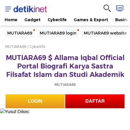
Home
Gadget
Cyberlife
Games & Esport
Busine
Yang sedang ramai dicari
MUTIARA69
MUTIARA69 login
MUTIARA69 website
Loading...
MUTIARA69
Cyberlife
Terakhir yang dicari
MUTIARA69 $ Allama Iqbal Official
Loading...
Portal Biografi Karya Sastra
Filsafat Islam dan Studi Akademik
MUTIARA69
LOGIN
DAFTAR