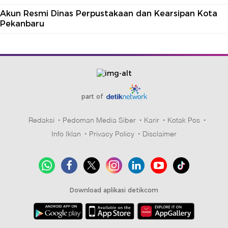
Akun Resmi Dinas Perpustakaan dan Kearsipan Kota
Pekanbaru
part of
Redaksi
Pedoman Media Siber
Karir
Kotak Pos
Info Iklan
Privacy Policy
Disclaimer
Download aplikasi detikcom