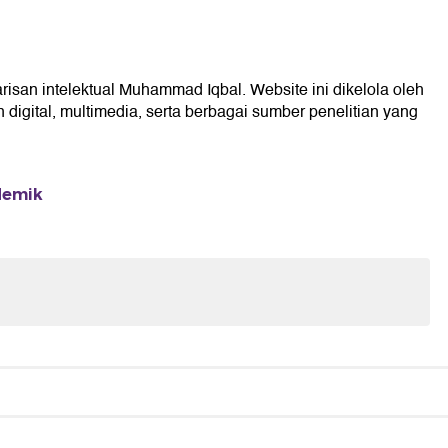
risan intelektual Muhammad Iqbal. Website ini dikelola oleh
digital, multimedia, serta berbagai sumber penelitian yang
demik