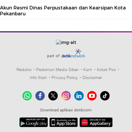
Akun Resmi Dinas Perpustakaan dan Kearsipan Kota
Pekanbaru
part of
Redaksi
Pedoman Media Siber
Karir
Kotak Pos
Info Iklan
Privacy Policy
Disclaimer
Download aplikasi detikcom