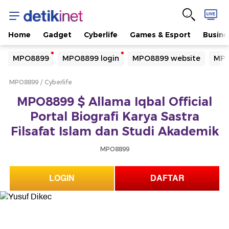
Home
Gadget
Cyberlife
Games & Esport
Busine
Yang sedang ramai dicari
MPO8899
MPO8899 login
MPO8899 website
MPO
Loading...
MPO8899
Cyberlife
Terakhir yang dicari
MPO8899 $ Allama Iqbal Official
Loading...
Portal Biografi Karya Sastra
Filsafat Islam dan Studi Akademik
MPO8899
LOGIN
DAFTAR