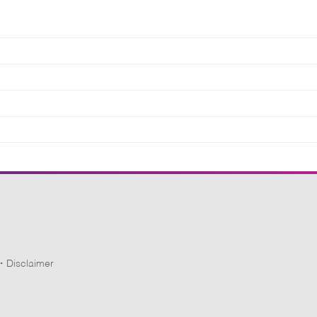
Disclaimer