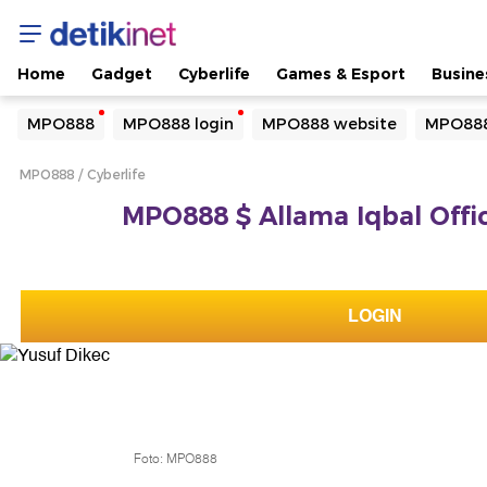
Home
Gadget
Cyberlife
Games & Esport
Busine
Yang sedang ramai dicari
MPO888
MPO888 login
MPO888 website
MPO888
Loading...
MPO888
Cyberlife
Terakhir yang dicari
MPO888 $ Allama Iqbal Offic
Loading...
LOGIN
Foto: MPO888