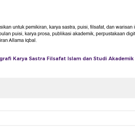
n untuk pemikiran, karya sastra, puisi, filsafat, dan warisan 
an puisi, karya prosa, publikasi akademik, perpustakaan digita
an Allama Iqbal.
grafi Karya Sastra Filsafat Islam dan Studi Akademik