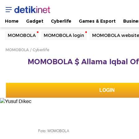
Home
Gadget
Cyberlife
Games & Esport
Busine
Yang sedang ramai dicari
MOMOBOLA
MOMOBOLA login
MOMOBOLA websit
Loading...
MOMOBOLA
Cyberlife
Terakhir yang dicari
MOMOBOLA $ Allama Iqbal Offic
Loading...
LOGIN
Foto: MOMOBOLA