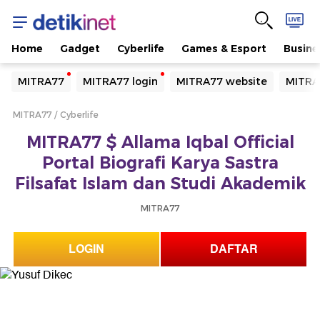
Home
Gadget
Cyberlife
Games & Esport
Busine
Yang sedang ramai dicari
MITRA77
MITRA77 login
MITRA77 website
MITRA
Loading...
MITRA77
Cyberlife
Terakhir yang dicari
MITRA77 $ Allama Iqbal Official
Loading...
Portal Biografi Karya Sastra
Filsafat Islam dan Studi Akademik
MITRA77
LOGIN
DAFTAR