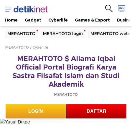
Home
Gadget
Cyberlife
Games & Esport
Busine
Yang sedang ramai dicari
MERAHTOTO
MERAHTOTO login
MERAHTOTO websi
Loading...
MERAHTOTO
Cyberlife
Terakhir yang dicari
MERAHTOTO $ Allama Iqbal
Loading...
Official Portal Biografi Karya
Sastra Filsafat Islam dan Studi
Akademik
MERAHTOTO
LOGIN
DAFTAR