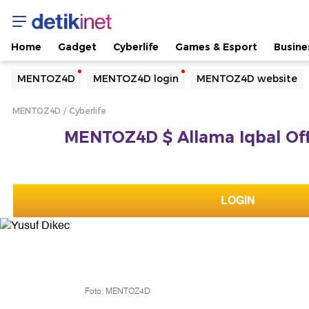
Home
Gadget
Cyberlife
Games & Esport
Busine
Yang sedang ramai dicari
MENTOZ4D
MENTOZ4D login
MENTOZ4D website
Loading...
MENTOZ4D
Cyberlife
Terakhir yang dicari
MENTOZ4D $ Allama Iqbal Offic
Loading...
LOGIN
Foto: MENTOZ4D