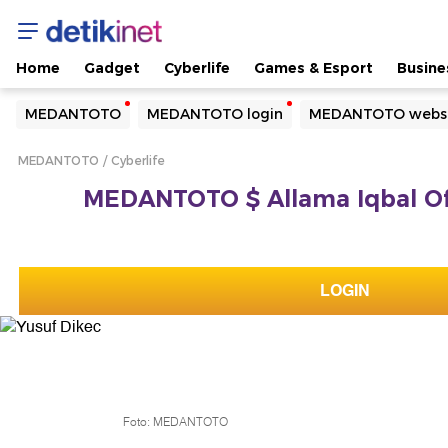
Home
Gadget
Cyberlife
Games & Esport
Busine
Yang sedang ramai dicari
MEDANTOTO
MEDANTOTO login
MEDANTOTO webs
Loading...
MEDANTOTO
Cyberlife
Terakhir yang dicari
MEDANTOTO $ Allama Iqbal Offi
Loading...
LOGIN
Foto: MEDANTOTO