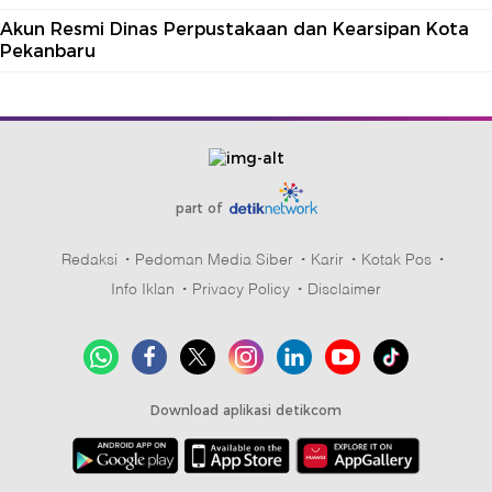
Akun Resmi Dinas Perpustakaan dan Kearsipan Kota
Pekanbaru
part of
Redaksi
Pedoman Media Siber
Karir
Kotak Pos
Info Iklan
Privacy Policy
Disclaimer
Download aplikasi detikcom