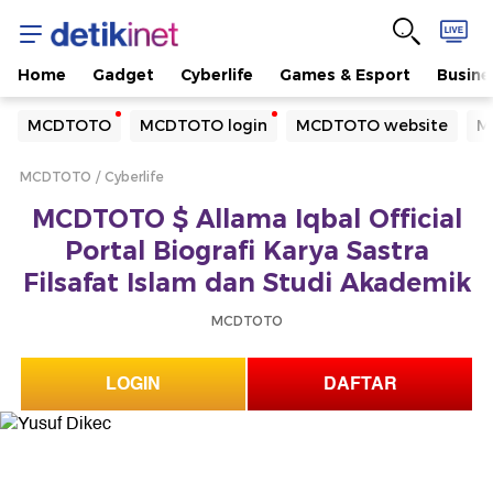
Home
Gadget
Cyberlife
Games & Esport
Busine
Yang sedang ramai dicari
MCDTOTO
MCDTOTO login
MCDTOTO website
M
Loading...
MCDTOTO
Cyberlife
Terakhir yang dicari
MCDTOTO $ Allama Iqbal Official
Loading...
Portal Biografi Karya Sastra
Filsafat Islam dan Studi Akademik
MCDTOTO
LOGIN
DAFTAR