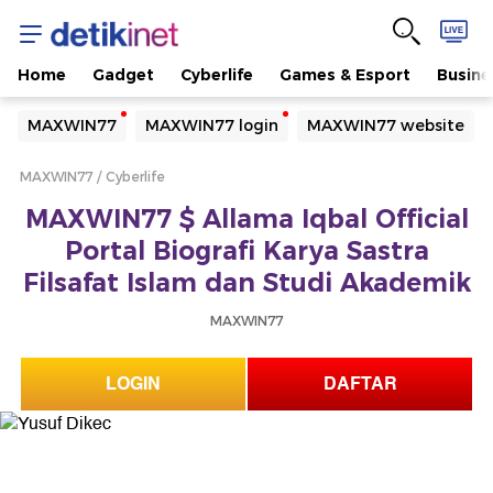
Home
Gadget
Cyberlife
Games & Esport
Busine
Yang sedang ramai dicari
MAXWIN77
MAXWIN77 login
MAXWIN77 website
Loading...
MAXWIN77
Cyberlife
Terakhir yang dicari
MAXWIN77 $ Allama Iqbal Official
Loading...
Portal Biografi Karya Sastra
Filsafat Islam dan Studi Akademik
MAXWIN77
LOGIN
DAFTAR