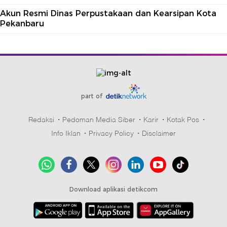
Akun Resmi Dinas Perpustakaan dan Kearsipan Kota
Pekanbaru
part of
Redaksi
Pedoman Media Siber
Karir
Kotak Pos
Info Iklan
Privacy Policy
Disclaimer
Download aplikasi detikcom