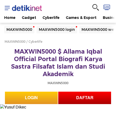
Home
Gadget
Cyberlife
Games & Esport
Busine
Yang sedang ramai dicari
MAXWIN5000
MAXWIN5000 login
MAXWIN5000 web
Loading...
MAXWIN5000
Cyberlife
Terakhir yang dicari
MAXWIN5000 $ Allama Iqbal
Loading...
Official Portal Biografi Karya
Sastra Filsafat Islam dan Studi
Akademik
MAXWIN5000
LOGIN
DAFTAR