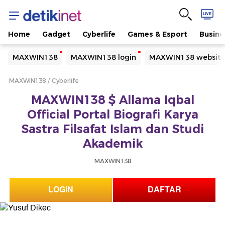
Home
Gadget
Cyberlife
Games & Esport
Busine
Yang sedang ramai dicari
MAXWIN138
MAXWIN138 login
MAXWIN138 websit
Loading...
MAXWIN138
Cyberlife
Terakhir yang dicari
MAXWIN138 $ Allama Iqbal
Loading...
Official Portal Biografi Karya
Sastra Filsafat Islam dan Studi
Akademik
MAXWIN138
LOGIN
DAFTAR