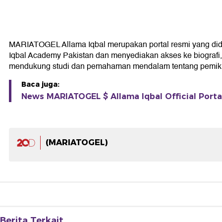
MARIATOGEL Allama Iqbal merupakan portal resmi yang didedik
Iqbal Academy Pakistan dan menyediakan akses ke biografi, k
mendukung studi dan pemahaman mendalam tentang pemikir
Baca juga:
News MARIATOGEL $ Allama Iqbal Official Portal
(MARIATOGEL)
Berita Terkait