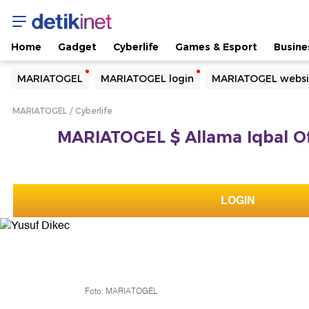
Home
Gadget
Cyberlife
Games & Esport
Busine
Yang sedang ramai dicari
MARIATOGEL
MARIATOGEL login
MARIATOGEL websi
Loading...
MARIATOGEL
Cyberlife
Terakhir yang dicari
MARIATOGEL $ Allama Iqbal Offi
Loading...
LOGIN
Foto: MARIATOGEL