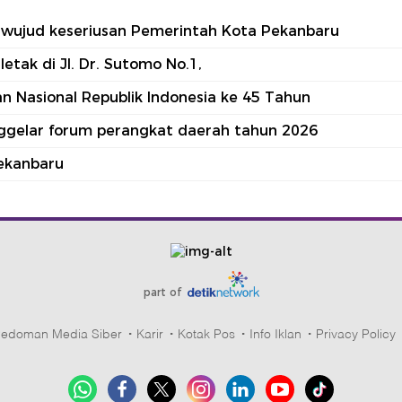
tu wujud keseriusan Pemerintah Kota Pekanbaru
tak di Jl. Dr. Sutomo No.1,
 Nasional Republik Indonesia ke 45 Tahun
nggelar forum perangkat daerah tahun 2026
ekanbaru
part of
edoman Media Siber
Karir
Kotak Pos
Info Iklan
Privacy Policy