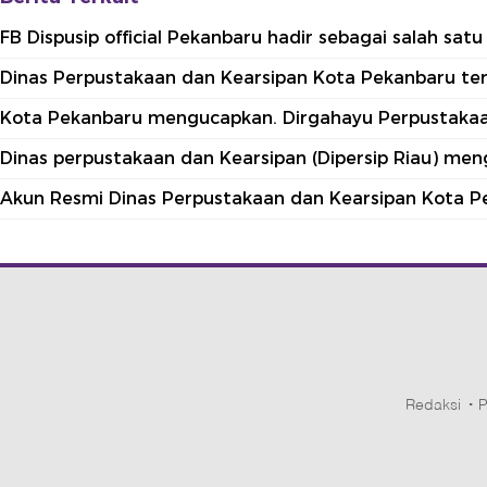
FB Dispusip official Pekanbaru hadir sebagai salah sa
Dinas Perpustakaan dan Kearsipan Kota Pekanbaru terle
Kota Pekanbaru mengucapkan. Dirgahayu Perpustakaan
Dinas perpustakaan dan Kearsipan (Dipersip Riau) me
Akun Resmi Dinas Perpustakaan dan Kearsipan Kota P
Redaksi
P