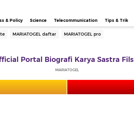
ss & Policy
Science
Telecommunication
Tips & Trik
te
MARIATOGEL daftar
MARIATOGEL pro
cial Portal Biografi Karya Sastra Fi
MARIATOGEL