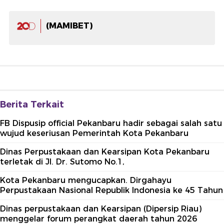
(MAMIBET)
Berita Terkait
FB Dispusip official Pekanbaru hadir sebagai salah satu
wujud keseriusan Pemerintah Kota Pekanbaru
Dinas Perpustakaan dan Kearsipan Kota Pekanbaru
terletak di Jl. Dr. Sutomo No.1,
Kota Pekanbaru mengucapkan. Dirgahayu
Perpustakaan Nasional Republik Indonesia ke 45 Tahun
Dinas perpustakaan dan Kearsipan (Dipersip Riau)
menggelar forum perangkat daerah tahun 2026