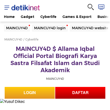
Home
Gadget
Cyberlife
Games & Esport
Busine
Yang sedang ramai dicari
MAINCUY4D
MAINCUY4D login
MAINCUY4D website
Loading...
MAINCUY4D
Cyberlife
Terakhir yang dicari
MAINCUY4D $ Allama Iqbal
Loading...
Official Portal Biografi Karya
Sastra Filsafat Islam dan Studi
Akademik
MAINCUY4D
LOGIN
DAFTAR