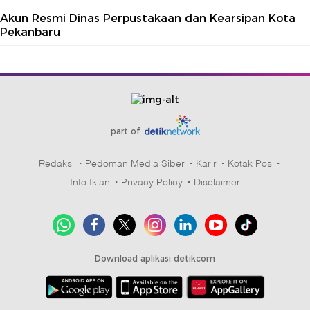
Akun Resmi Dinas Perpustakaan dan Kearsipan Kota
Pekanbaru
part of
Redaksi
Pedoman Media Siber
Karir
Kotak Pos
Info Iklan
Privacy Policy
Disclaimer
Download aplikasi detikcom