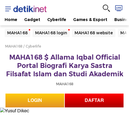
Home
Gadget
Cyberlife
Games & Esport
Busine
Yang sedang ramai dicari
MAHA168
MAHA168 login
MAHA168 website
MAH
Loading...
MAHA168
Cyberlife
Terakhir yang dicari
MAHA168 $ Allama Iqbal Official
Loading...
Portal Biografi Karya Sastra
Filsafat Islam dan Studi Akademik
MAHA168
LOGIN
DAFTAR