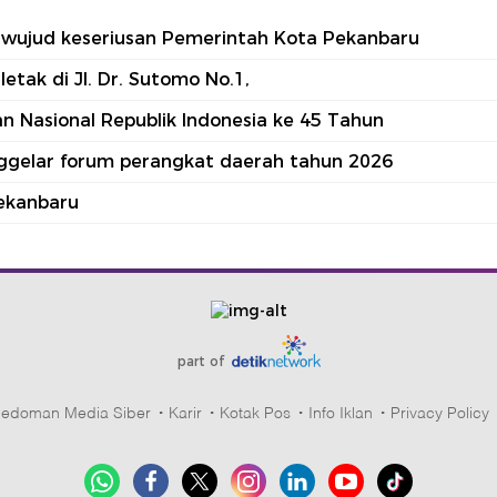
tu wujud keseriusan Pemerintah Kota Pekanbaru
tak di Jl. Dr. Sutomo No.1,
 Nasional Republik Indonesia ke 45 Tahun
nggelar forum perangkat daerah tahun 2026
ekanbaru
part of
edoman Media Siber
Karir
Kotak Pos
Info Iklan
Privacy Policy