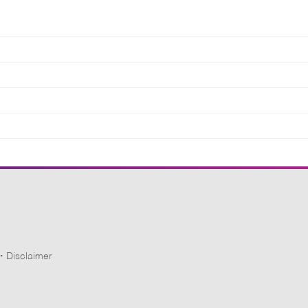
Disclaimer