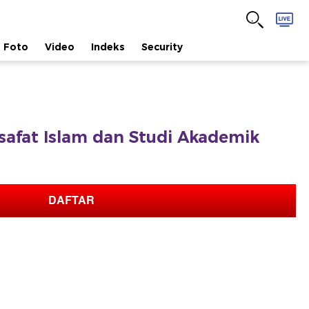
Foto
Video
Indeks
Security
lsafat Islam dan Studi Akademik
DAFTAR