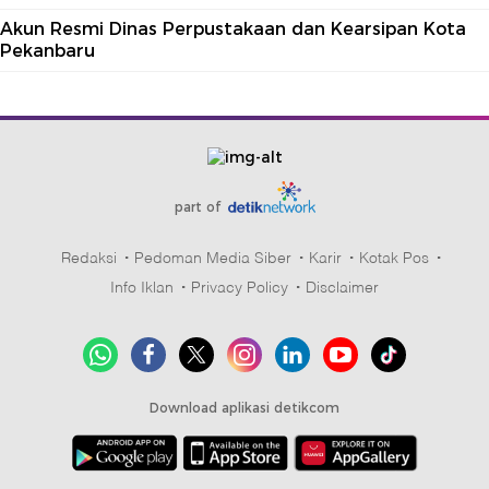
Akun Resmi Dinas Perpustakaan dan Kearsipan Kota
Pekanbaru
part of
Redaksi
Pedoman Media Siber
Karir
Kotak Pos
Info Iklan
Privacy Policy
Disclaimer
Download aplikasi detikcom