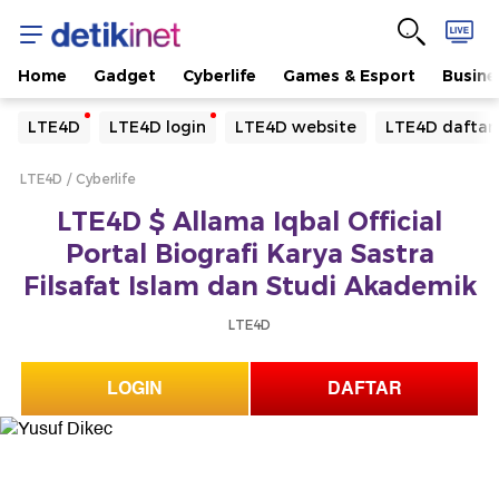
Home
Gadget
Cyberlife
Games & Esport
Busine
Yang sedang ramai dicari
LTE4D
LTE4D login
LTE4D website
LTE4D daftar
Loading...
LTE4D
Cyberlife
Terakhir yang dicari
LTE4D $ Allama Iqbal Official
Loading...
Portal Biografi Karya Sastra
Filsafat Islam dan Studi Akademik
LTE4D
LOGIN
DAFTAR