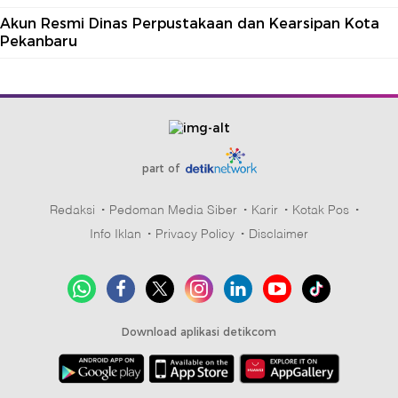
Akun Resmi Dinas Perpustakaan dan Kearsipan Kota
Pekanbaru
part of
Redaksi
Pedoman Media Siber
Karir
Kotak Pos
Info Iklan
Privacy Policy
Disclaimer
Download aplikasi detikcom