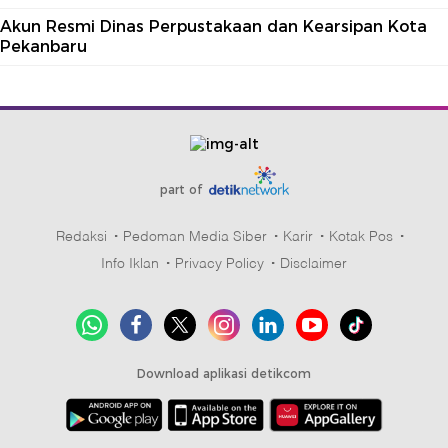
Akun Resmi Dinas Perpustakaan dan Kearsipan Kota
Pekanbaru
part of
Redaksi
Pedoman Media Siber
Karir
Kotak Pos
Info Iklan
Privacy Policy
Disclaimer
Download aplikasi detikcom