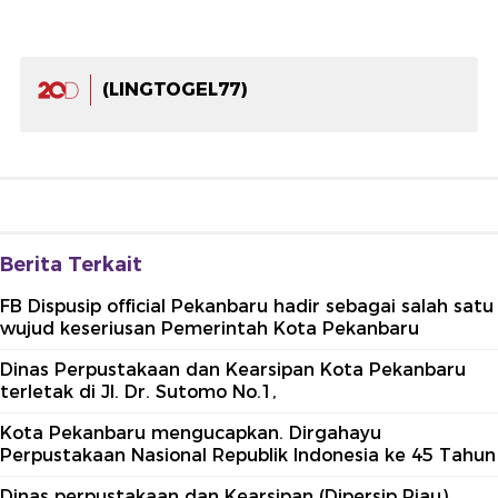
(LINGTOGEL77)
Berita Terkait
FB Dispusip official Pekanbaru hadir sebagai salah satu
wujud keseriusan Pemerintah Kota Pekanbaru
Dinas Perpustakaan dan Kearsipan Kota Pekanbaru
terletak di Jl. Dr. Sutomo No.1,
Kota Pekanbaru mengucapkan. Dirgahayu
Perpustakaan Nasional Republik Indonesia ke 45 Tahun
Dinas perpustakaan dan Kearsipan (Dipersip Riau)