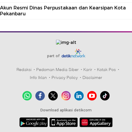
Akun Resmi Dinas Perpustakaan dan Kearsipan Kota
Pekanbaru
part of
Redaksi
Pedoman Media Siber
Karir
Kotak Pos
Info Iklan
Privacy Policy
Disclaimer
Download aplikasi detikcom