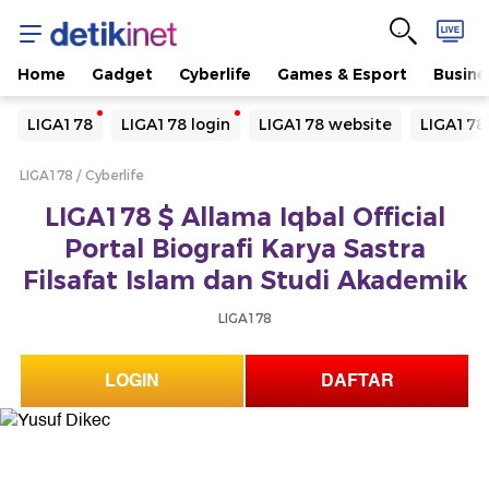
Home
Gadget
Cyberlife
Games & Esport
Busine
Yang sedang ramai dicari
LIGA178
LIGA178 login
LIGA178 website
LIGA178
Loading...
LIGA178
Cyberlife
Terakhir yang dicari
LIGA178 $ Allama Iqbal Official
Loading...
Portal Biografi Karya Sastra
Filsafat Islam dan Studi Akademik
LIGA178
LOGIN
DAFTAR